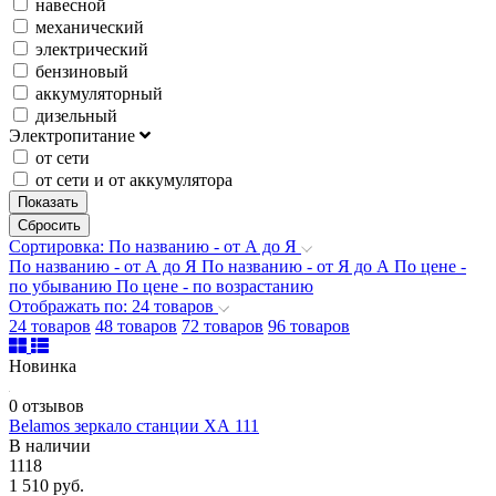
навесной
механический
электрический
бензиновый
аккумуляторный
дизельный
Электропитание
от сети
от сети и от аккумулятора
Сортировка: По названию - от А до Я
По названию - от А до Я
По названию - от Я до А
По цене -
по убыванию
По цене - по возрастанию
Отображать по: 24 товаров
24 товаров
48 товаров
72 товаров
96 товаров
Новинка
0 отзывов
Belamos зеркало станции XА 111
В наличии
1118
1 510 руб.