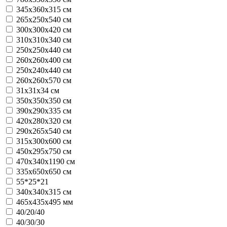
345х360х315 см
265х250х540 см
300х300х420 см
310х310х340 см
250х250х440 см
260х260х400 см
250х240х440 см
260х260х570 см
31х31х34 см
350х350х350 см
390х290х335 см
420х280х320 см
290х265х540 см
315х300х600 см
450х295х750 см
470х340х1190 см
335х650х650 см
55*25*21
340х340х315 см
465х435х495 мм
40/20/40
40/30/30