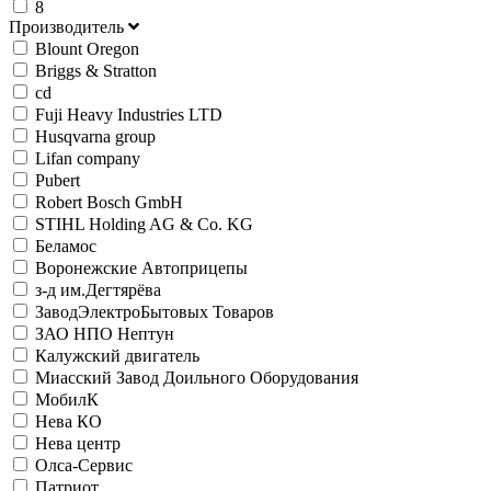
8
Производитель
Blount Oregon
Briggs & Stratton
cd
Fuji Heavy Industries LTD
Husqvarna group
Lifan company
Pubert
Robert Bosch GmbH
STIHL Holding AG & Co. KG
Беламос
Воронежские Автоприцепы
з-д им.Дегтярёва
ЗаводЭлектроБытовых Товаров
ЗАО НПО Нептун
Калужский двигатель
Миасский Завод Доильного Оборудования
МобилК
Нева КО
Нева центр
Олса-Сервис
Патриот