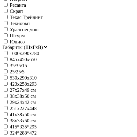
Ресанта
Скрап
Техас Трейдинг
Технобыт
Уралспецмаш
Штурм
Юнисо
Габариты (ШхГхВ)
1000х390х780
845х450х650
35/35/15
25/25/5
530x290x310
423x258x293
27х27х49 см
38х38х50 см
29х24х42 см
251х227х448
41х38х50 см
38х33х50 см
415*335*295
324*288*472