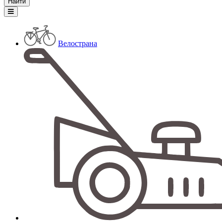
Велострана